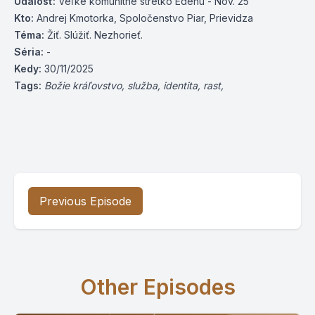
Udalosť:
Veľké komunitné stretko Edenu - Nov. 25
Kto:
Andrej Kmotorka, Spoločenstvo Piar, Prievidza
Téma:
Žiť. Slúžiť. Nezhorieť.
Séria:
-
Kedy:
30/11/2025
Tags:
Božie kráľovstvo, služba, identita, rast,
Previous Episode
Other Episodes