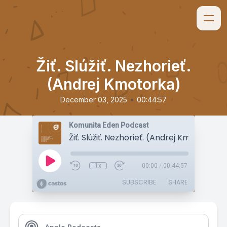
Žiť. Slúžiť. Nezhorieť.
(Andrej Kmotorka)
•
December 03, 2025
00:44:57
Komunita Eden Podcast
Žiť. Slúžiť. Nezhorieť. (Andrej Kmotorka)
1x
00:00
/
00:44:57
SUBSCRIBE
SHARE